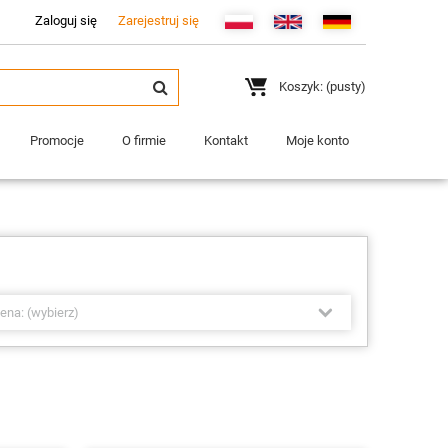
Zaloguj się
Zarejestruj się
Koszyk:
(pusty)
Promocje
O firmie
Kontakt
Moje konto
ena: (wybierz)