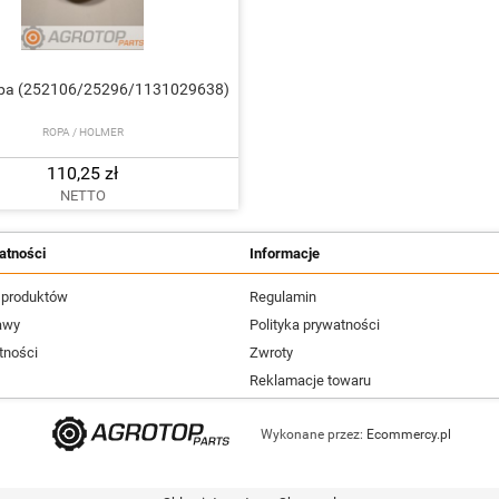
opa (252106/25296/1131029638)
ROPA / HOLMER
110,25 zł
NETTO
atności
Informacje
 produktów
Regulamin
awy
Polityka prywatności
tności
Zwroty
Reklamacje towaru
Wykonane przez:
Ecommercy.pl