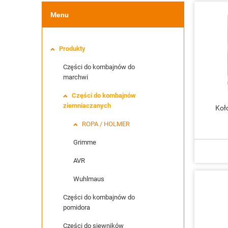
Menu
Produkty
Części do kombajnów do
marchwi
Części do kombajnów
ziemniaczanych
Koł
ROPA / HOLMER
Grimme
AVR
Wuhlmaus
Części do kombajnów do
pomidora
Części do siewników