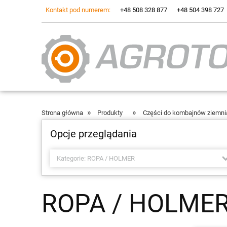
Kontakt pod numerem:
+48 508 328 877
+48 504 398 727
»
»
Strona główna
Produkty
Części do kombajnów ziemn
Opcje przeglądania
Kategorie: ROPA / HOLMER
ROPA / HOLME