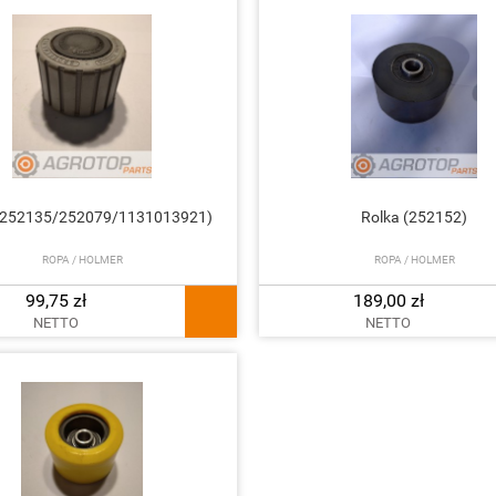
 (252135/252079/1131013921)
Rolka (252152)
ROPA / HOLMER
ROPA / HOLMER
99,75 zł
189,00 zł
NETTO
NETTO