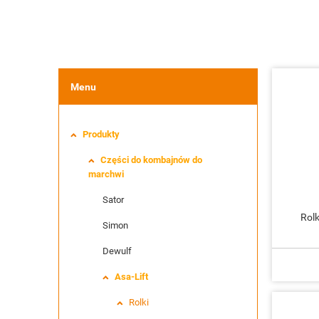
Menu
Produkty
Części do kombajnów do
marchwi
Sator
Rol
Simon
Dewulf
Asa-Lift
Rolki