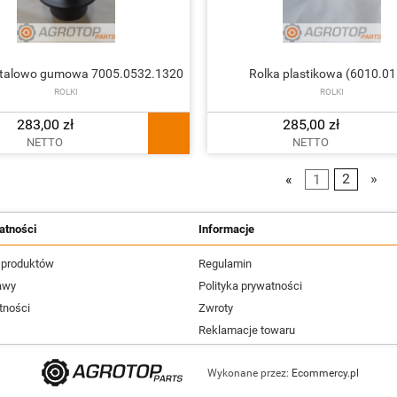
etalowo gumowa 7005.0532.1320
Rolka plastikowa (6010.01
ROLKI
ROLKI
283,00 zł
285,00 zł
NETTO
NETTO
«
1
2
»
atności
Informacje
 produktów
Regulamin
awy
Polityka prywatności
tności
Zwroty
Reklamacje towaru
Wykonane przez:
Ecommercy.pl