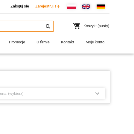
Zaloguj się
Zarejestruj się
Koszyk:
(pusty)
Promocje
O firmie
Kontakt
Moje konto
ena: (wybierz)