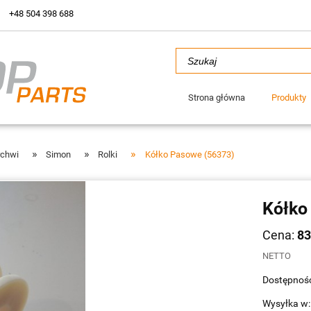
+48 504 398 688
Strona główna
Produkty
»
»
»
rchwi
Simon
Rolki
Kółko Pasowe (56373)
Kółko
Cena:
83
NETTO
Dostępność
Wysyłka w: